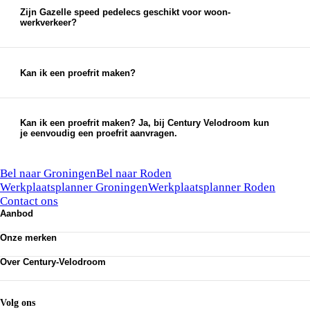
Zijn Gazelle speed pedelecs geschikt voor woon-
werkverkeer?
Ja, ze zijn ideaal voor langere dagelijkse afstanden.
Kan ik een proefrit maken?
Kan ik een proefrit maken?
Ja, bij Century-Velodroom kun je eenvoudig een
proefrit aanvragen op het gewenste model.
Kan ik een proefrit maken? Ja, bij Century Velodroom kun
je eenvoudig een proefrit aanvragen.
De actieradius verschilt per model en
Kunnen we je ergens mee helpen?
gebruiksomstandigheden.
Bel naar Groningen
Bel naar Roden
Werkplaatsplanner Groningen
Werkplaatsplanner Roden
Contact ons
Aanbod
Onze merken
Onze merken
Speed pedelecs
E-bikes
Stromer
Stadsfietsen
Over Century-Velodroom
Desiknio
Sportfietsen
Veloretti
Over ons
Bakfietsen
Cannondale
Onze winkels
Gazelle
Service & Onderhoud
Volg ons
Koga
Bikefit & Inspanningstest