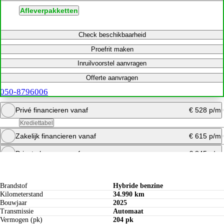
Afleverpakketten
Check beschikbaarheid
Proefrit maken
Inruilvoorstel aanvragen
Offerte aanvragen
050-8796006
Privé financieren vanaf
€ 528 p/m
Krediettabel
Zakelijk financieren vanaf
€ 615 p/m
Bereken maandbedrag
Private leasen vanaf
€ 845 p/m
Specificaties
Offerte aanvragen
Bereken maandbedrag
Bereken maandbedrag
Brandstof
Hybride benzine
Kilometerstand
34.990 km
Bouwjaar
2025
Transmissie
Automaat
Vermogen (pk)
204 pk