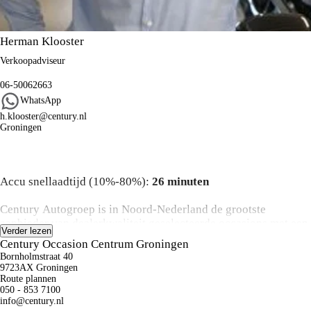
Herman Klooster
Verkoopadviseur
06-50062663
WhatsApp
h.klooster@century.nl
Groningen
Algemene informatie
Accu snellaadtijd (10%-80%):
26 minuten
Century Autogroep is in Noord-Nederland de grootste
aanbieder van dealerkwaliteit geselecteerde occasions met een
Verder lezen
perfecte prijs/kwaliteit verhouding waarvan de historie altijd
Century Occasion Centrum Groningen
bekend is.
Bornholmstraat 40
9723AX Groningen
Koop:
Route plannen
050 - 853 7100
Bij aanschaf van een occasion kunt u een keuze maken uit
info@century.nl
onze onderhoud en zekerheid pakketten variërend van basis