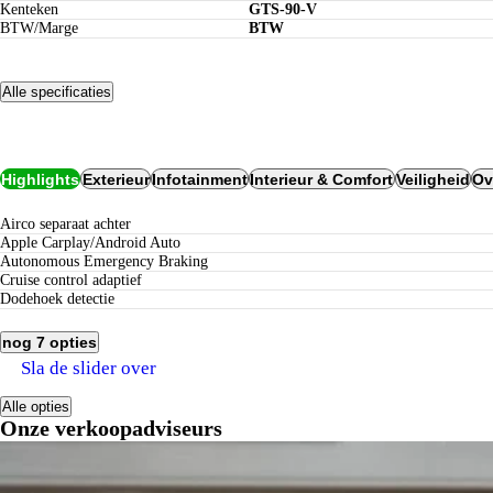
Kenteken
GTS-90-V
BTW/Marge
BTW
Alle specificaties
Opties
Highlights
Exterieur
Infotainment
Interieur & Comfort
Veiligheid
Ov
airco separaat achter
Apple Carplay/Android Auto
Autonomous Emergency Braking
cruise control adaptief
dodehoek detectie
nog 7 opties
Sla de slider over
Alle opties
Onze verkoopadviseurs