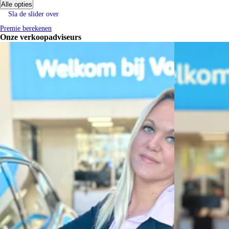
Alle opties
Verzekeren bij Century:
Sla de slider over
tot 5 jaar nieuwwaarderegeling
geen eigen risico bij schadeherstel bij Century
Premie berekenen
Onze verkoopadviseurs