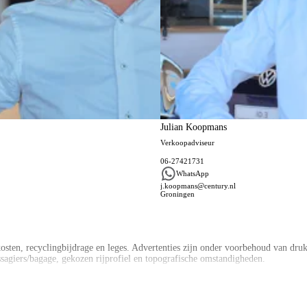
Julian Koopmans
Verkoopadviseur
06-27421731
WhatsApp
j.koopmans@century.nl
Groningen
ten, recyclingbijdrage en leges. Advertenties zijn onder voorbehoud van druk –
ssagiers/bagage, gekozen rijprofiel en topografische omstandigheden.
 Private Lease contract af, dan kopen wij uw huidige auto in en keren het bedr