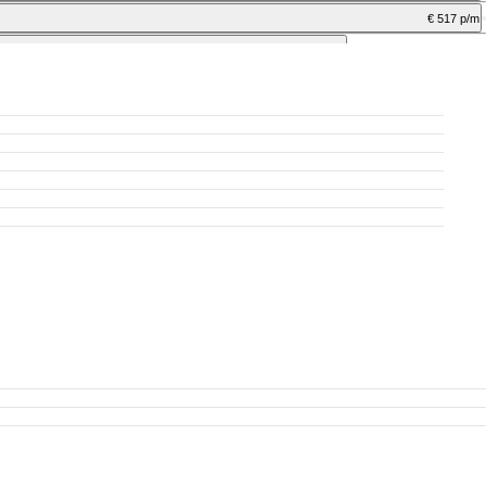
€ 517 p/m
excl. BTW
€ 624 p/m