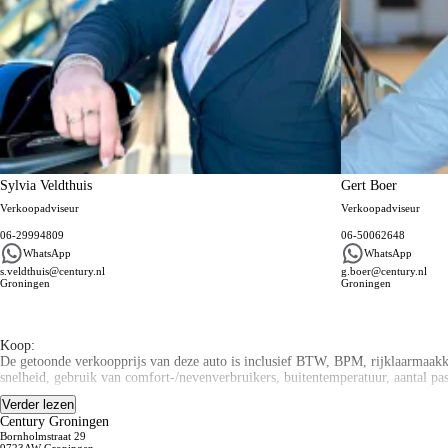
Sylvia Veldthuis
Gert Boer
Verkoopadviseur
Verkoopadviseur
06-29994809
06-50062648
WhatsApp
WhatsApp
s.veldthuis@century.nl
g.boer@century.nl
Groningen
Groningen
Algemene informatie
Koop:
De getoonde verkoopprijs van deze auto is inclusief BTW, BPM, rijklaarmaakkos
snelheid, gebruik van comfort-/nevenverbruikers, buitentemperatuur, aantal pa
Verder lezen
Private Lease:
Century Groningen
Century Autogroep is dé Private Lease dealer van Noord-Nederland! Sluit u een
Bornholmstraat 29
een scherp voorstel.