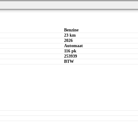
Bereken maandbedrag
Offerte aanvragen
Bereken maandbedrag
Bereken maandbedrag
Offerte aanvragen
Benzine
23 km
2026
Automaat
116 pk
253939
BTW