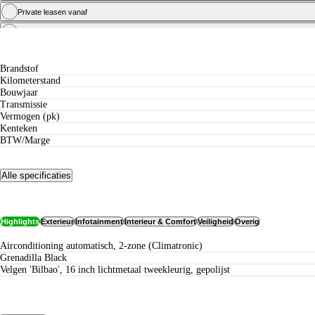
Private leasen vanaf
Zakelijk leasen vanaf
Specificaties
Brandstof
Kilometerstand
Bouwjaar
Transmissie
Vermogen (pk)
Kenteken
BTW/Marge
Alle specificaties
Opties
Highlights
Exterieur
Infotainment
Interieur & Comfort
Veiligheid
Overig
Airconditioning automatisch, 2-zone (Climatronic)
Grenadilla Black
Velgen 'Bilbao', 16 inch lichtmetaal tweekleurig, gepolijst