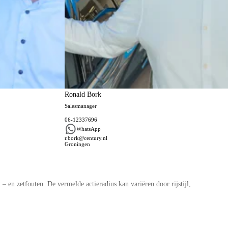
Ronald Bork
Salesmanager
06-12337696
WhatsApp
r.bork@century.nl
Groningen
 en zetfouten. De vermelde actieradius kan variëren door rijstijl,
ag aan u uit. Vraag nu vrijblijvend uw Private Lease offerte aan voor