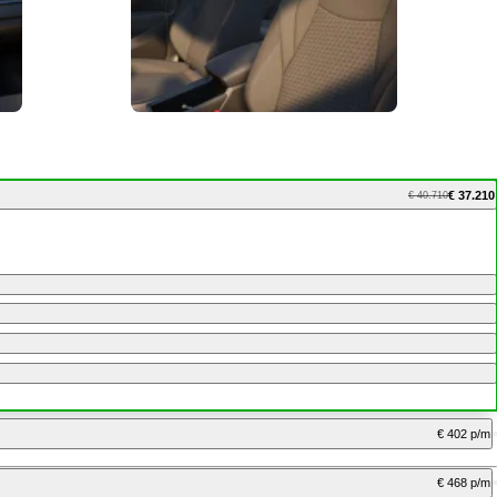
€ 37.210
€ 40.710
€ 402 p/m
€ 468 p/m