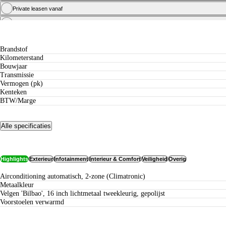
Private leasen vanaf
Zakelijk leasen vanaf
Specificaties
Brandstof
Kilometerstand
Bouwjaar
Transmissie
Vermogen (pk)
Kenteken
BTW/Marge
Alle specificaties
Opties
Highlights
Exterieur
Infotainment
Interieur & Comfort
Veiligheid
Overig
Airconditioning automatisch, 2-zone (Climatronic)
metaalkleur
Velgen 'Bilbao', 16 inch lichtmetaal tweekleurig, gepolijst
voorstoelen verwarmd