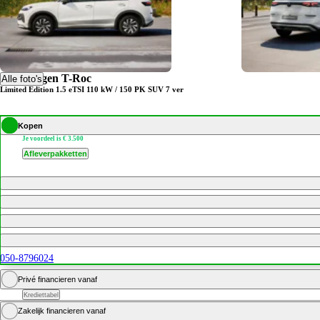
Volkswagen T-Roc
Alle foto's
Limited Edition 1.5 eTSI 110 kW / 150 PK SUV 7 ver
Kopen
Je voordeel is € 3.500
Afleverpakketten
050-8796024
Privé financieren vanaf
Krediettabel
Zakelijk financieren vanaf