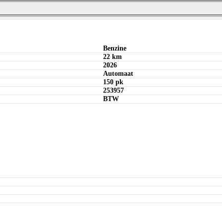
Bereken maandbedrag
Offerte aanvragen
Bereken maandbedrag
Bereken maandbedrag
Offerte aanvragen
Benzine
22 km
2026
Automaat
150 pk
253957
BTW