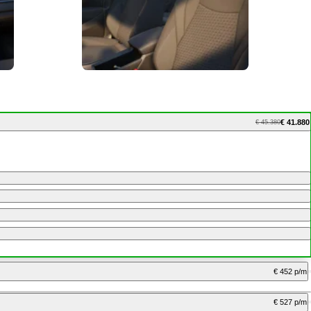
€ 41.880
€ 45.380
€ 452 p/m
€ 527 p/m