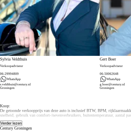
Sylvia Veldthuis
Gert Boer
Verkoopadviseur
Verkoopadviseur
06-29994809
06-50062648
WhatsApp
WhatsApp
s.veldthuis@century.nl
g.boer@century.nl
Groningen
Groningen
Algemene informatie
Koop:
De getoonde verkoopprijs van deze auto is inclusief BTW, BPM, rijklaarmaakkos
snelheid, gebruik van comfort-/nevenverbruikers, buitentemperatuur, aantal pa
Verder lezen
Private Lease:
Century Groningen
Century Autogroep is dé Private Lease dealer van Noord-Nederland! Sluit u een