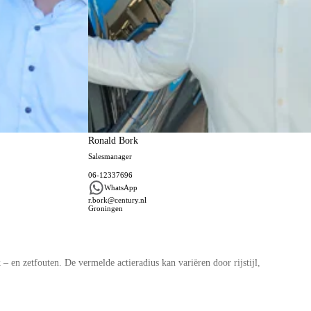
Ronald Bork
Salesmanager
06-12337696
WhatsApp
r.bork@century.nl
Groningen
 en zetfouten. De vermelde actieradius kan variëren door rijstijl,
ag aan u uit. Vraag nu vrijblijvend uw Private Lease offerte aan voor