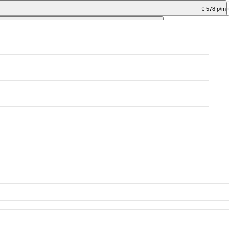
€ 578 p/m
excl. BTW
€ 624 p/m