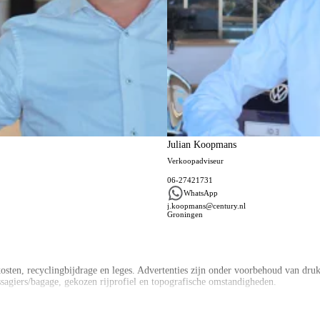
Julian Koopmans
Verkoopadviseur
06-27421731
WhatsApp
j.koopmans@century.nl
Groningen
ten, recyclingbijdrage en leges. Advertenties zijn onder voorbehoud van druk –
ssagiers/bagage, gekozen rijprofiel en topografische omstandigheden.
 Private Lease contract af, dan kopen wij uw huidige auto in en keren het bedr