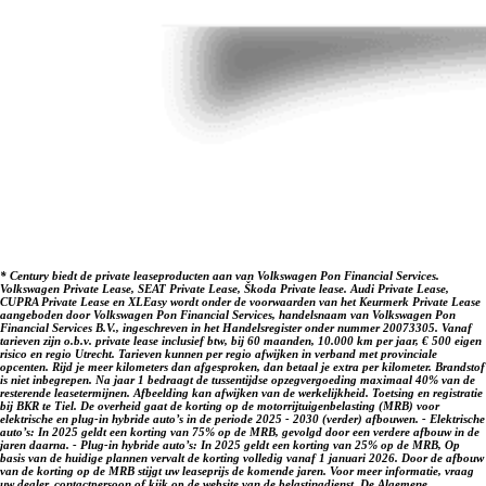
Welkom bij Century Autogroep. Al sinds 1932!
Disclaimer: LET OP: Getoonde afbeeldingen kunnen afwijken
van de daadwerkelijke voorraadauto. Hier kunnen geen
rechten aan worden ontleend. Vraag onze verkoopadviseurs
naar specificaties van deze auto.
* Century biedt de private leaseproducten aan van Volkswagen Pon Financial Services.
Volkswagen Private Lease, SEAT Private Lease, Škoda Private lease. Audi Private Lease,
CUPRA Private Lease en XLEasy wordt onder de voorwaarden van het Keurmerk Private Lease
aangeboden door Volkswagen Pon Financial Services, handelsnaam van Volkswagen Pon
Financial Services B.V., ingeschreven in het Handelsregister onder nummer 20073305. Vanaf
tarieven zijn o.b.v. private lease inclusief btw, bij 60 maanden, 10.000 km per jaar, € 500 eigen
risico en regio Utrecht. Tarieven kunnen per regio afwijken in verband met provinciale
opcenten. Rijd je meer kilometers dan afgesproken, dan betaal je extra per kilometer. Brandstof
is niet inbegrepen. Na jaar 1 bedraagt de tussentijdse opzegvergoeding maximaal 40% van de
resterende leasetermijnen. Afbeelding kan afwijken van de werkelijkheid. Toetsing en registratie
bij BKR te Tiel. De overheid gaat de korting op de motorrijtuigenbelasting (MRB) voor
elektrische en plug-in hybride auto’s in de periode 2025 - 2030 (verder) afbouwen. - Elektrische
auto’s: In 2025 geldt een korting van 75% op de MRB, gevolgd door een verdere afbouw in de
jaren daarna. - Plug-in hybride auto’s: In 2025 geldt een korting van 25% op de MRB, Op
basis van de huidige plannen vervalt de korting volledig vanaf 1 januari 2026. Door de afbouw
van de korting op de MRB stijgt uw leaseprijs de komende jaren. Voor meer informatie, vraag
uw dealer, contactpersoon of kijk op de website van de belastingdienst. De Algemene