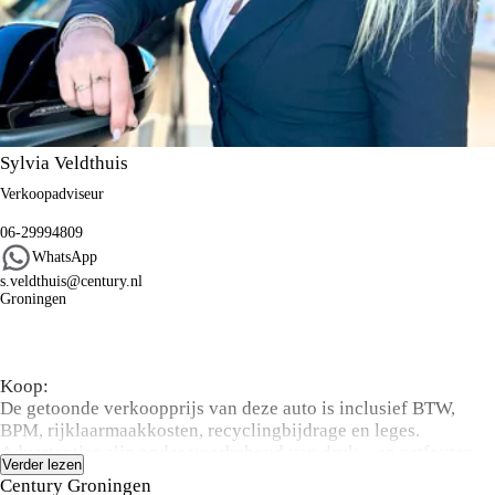
Sylvia Veldthuis
Verkoopadviseur
06-29994809
WhatsApp
s.veldthuis@century.nl
Groningen
Algemene informatie
Koop:
De getoonde verkoopprijs van deze auto is inclusief BTW,
BPM, rijklaarmaakkosten, recyclingbijdrage en leges.
Advertenties zijn onder voorbehoud van druk – en zetfouten.
Verder lezen
De vermelde actieradius kan variëren door rijstijl, snelheid,
Century Groningen