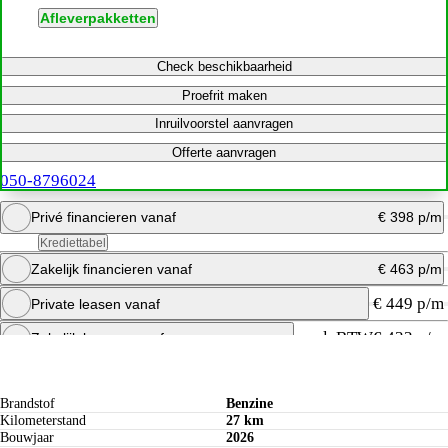
Afleverpakketten
Check beschikbaarheid
Proefrit maken
Inruilvoorstel aanvragen
Offerte aanvragen
050-8796024
Privé financieren vanaf
€ 398 p/m
Krediettabel
Zakelijk financieren vanaf
€ 463 p/m
Bereken maandbedrag
€ 449 p/m
Private leasen vanaf
Offerte aanvragen
Bereken maandbedrag
excl. BTW
€ 433 p/m
Zakelijk leasen vanaf
Specificaties
Bereken maandbedrag
Offerte aanvragen
Brandstof
Benzine
Kilometerstand
27 km
Bouwjaar
2026