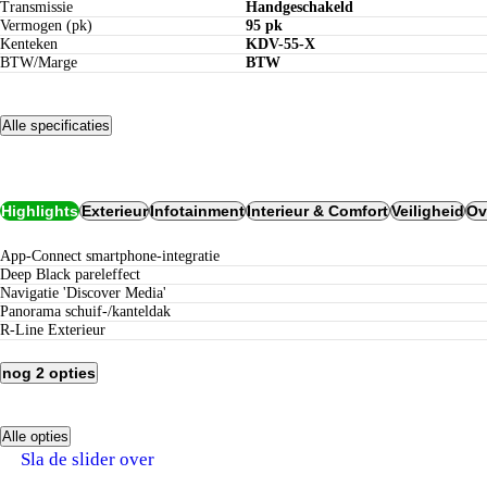
Transmissie
Handgeschakeld
Vermogen (pk)
95 pk
Kenteken
KDV-55-X
BTW/Marge
BTW
Alle specificaties
Opties
Highlights
Exterieur
Infotainment
Interieur & Comfort
Veiligheid
Ov
App-Connect smartphone-integratie
Deep Black pareleffect
Navigatie 'Discover Media'
Panorama schuif-/kanteldak
R-Line Exterieur
nog 2 opties
Alle opties
Verzekeren bij Century:
Sla de slider over
tot 5 jaar nieuwwaarderegeling
geen eigen risico bij schadeherstel bij Century