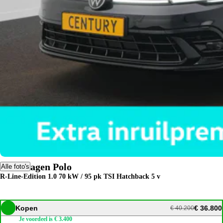
Volkswagen Polo
Alle foto's
R-Line-Edition 1.0 70 kW / 95 pk TSI Hatchback 5 v
Kopen
€ 36.800
€ 40.200
Je voordeel is € 3.400