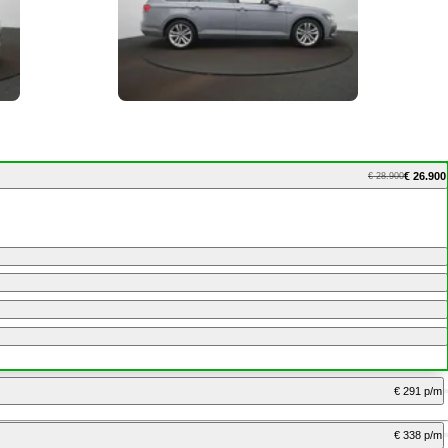
€ 26.900
€ 28.900
€ 291 p/m
€ 338 p/m