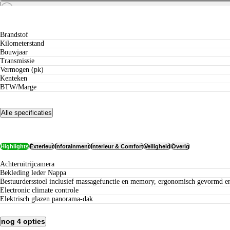
Private leasen vanaf
Specificaties
Brandstof
Kilometerstand
Bouwjaar
Transmissie
Vermogen (pk)
Kenteken
BTW/Marge
Alle specificaties
Opties
Highlights
Exterieur
Infotainment
Interieur & Comfort
Veiligheid
Overig
Achteruitrijcamera
Bekleding leder Nappa
Bestuurdersstoel inclusief massagefunctie en memory, ergonomisch gevormd e
electronic climate controle
elektrisch glazen panorama-dak
nog 4 opties