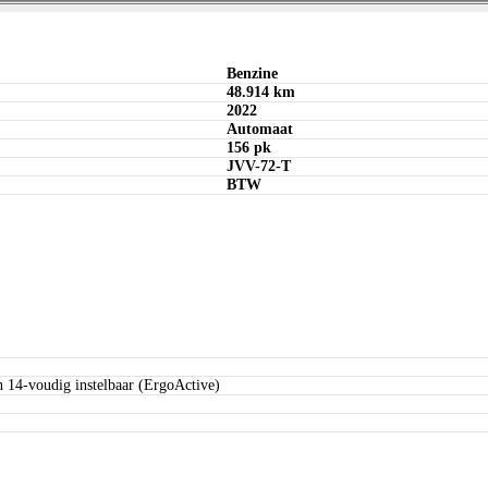
Bereken maandbedrag
Offerte aanvragen
Bereken maandbedrag
Bereken maandbedrag
Benzine
48.914 km
2022
Automaat
156 pk
JVV-72-T
BTW
n 14-voudig instelbaar (ErgoActive)