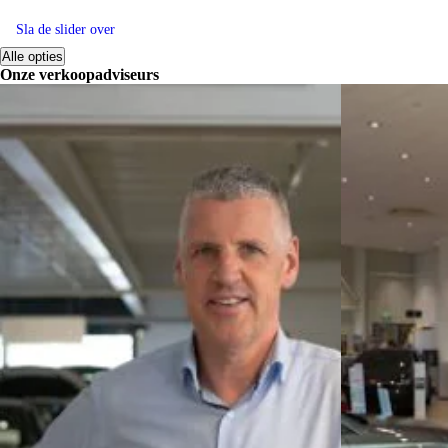
Sla de slider over
Alle opties
Onze verkoopadviseurs