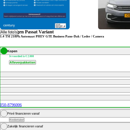
Volkswagen Passat Variant
Alle foto's
1.4 TSI 218Pk Automaat PHEV GTE Business Pano-Dak / Leder / Camera
Kopen
Je voordeel is € 2.000
Afleverpakketten
050-8796006
Privé financieren vanaf
Krediettabel
Zakelijk financieren vanaf