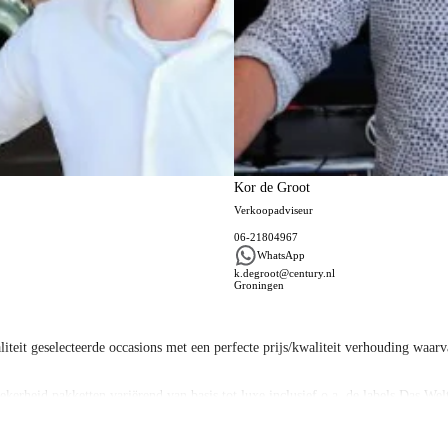
Kor de Groot
Verkoopadviseur
06-21804967
WhatsApp
k.degroot@century.nl
Groningen
eit geselecteerde occasions met een perfecte prijs/kwaliteit verhouding waarva
kerheid pakketten variërend van basis tot luxe inclusief o.a. de labels Das We