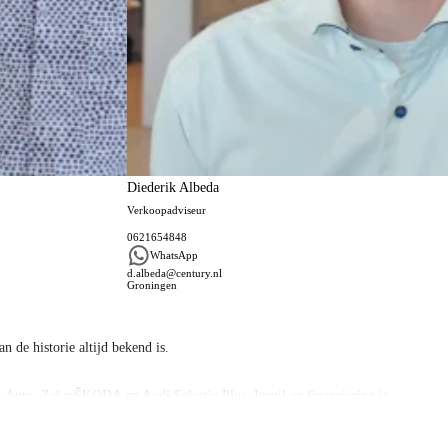
Diederik Albeda
Verkoopadviseur
0621654848
WhatsApp
d.albeda@century.nl
Groningen
n de historie altijd bekend is.
lt Auto, ZekerŠKODA en Audi Selectie Plus. Inruil en financiering is