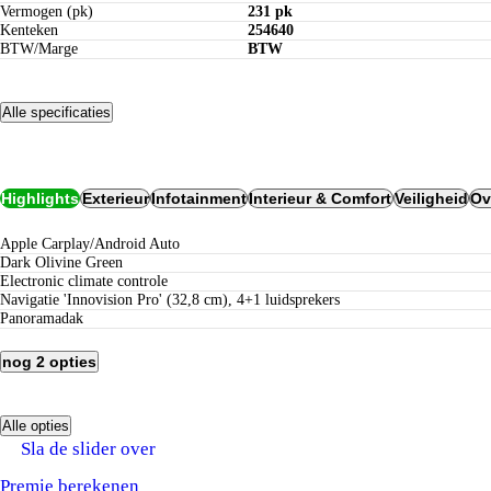
Vermogen (pk)
231 pk
Kenteken
254640
BTW/Marge
BTW
Alle specificaties
Opties
Highlights
Exterieur
Infotainment
Interieur & Comfort
Veiligheid
Ov
Apple Carplay/Android Auto
Dark Olivine Green
electronic climate controle
Navigatie 'Innovision Pro' (32,8 cm), 4+1 luidsprekers
Panoramadak
nog 2 opties
Alle opties
Verzekeren bij Century:
Sla de slider over
tot 5 jaar nieuwwaarderegeling
geen eigen risico bij schadeherstel bij Century
Premie berekenen