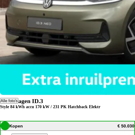
Volkswagen ID.3
Alle foto's
Style 84 kWh accu 170 kW / 231 PK Hatchback Elektr
Kopen
€ 50.030