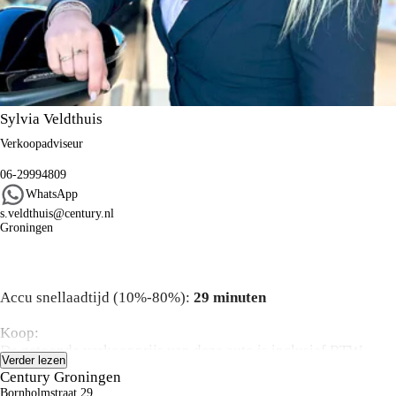
Sylvia Veldthuis
Verkoopadviseur
06-29994809
WhatsApp
s.veldthuis@century.nl
Groningen
Algemene informatie
Accu snellaadtijd (10%-80%):
29 minuten
Koop:
De getoonde verkoopprijs van deze auto is inclusief BTW,
Verder lezen
BPM, rijklaarmaakkosten, recyclingbijdrage en leges.
Century Groningen
Advertenties zijn onder voorbehoud van druk – en zetfouten.
Bornholmstraat 29