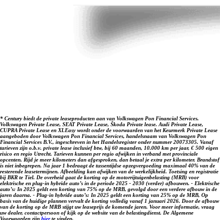
Welkom bij Century Autogroep. Al sinds 1932!
Disclaimer: LET OP: Getoonde afbeeldingen kunnen afwijken
van de daadwerkelijke voorraadauto. Hier kunnen geen
rechten aan worden ontleend. Vraag onze verkoopadviseurs
naar specificaties van deze auto.
* Century biedt de private leaseproducten aan van Volkswagen Pon Financial Services.
Volkswagen Private Lease, SEAT Private Lease, Škoda Private lease. Audi Private Lease,
CUPRA Private Lease en XLEasy wordt onder de voorwaarden van het Keurmerk Private Lease
aangeboden door Volkswagen Pon Financial Services, handelsnaam van Volkswagen Pon
Financial Services B.V., ingeschreven in het Handelsregister onder nummer 20073305. Vanaf
tarieven zijn o.b.v. private lease inclusief btw, bij 60 maanden, 10.000 km per jaar, € 500 eigen
risico en regio Utrecht. Tarieven kunnen per regio afwijken in verband met provinciale
opcenten. Rijd je meer kilometers dan afgesproken, dan betaal je extra per kilometer. Brandstof
is niet inbegrepen. Na jaar 1 bedraagt de tussentijdse opzegvergoeding maximaal 40% van de
resterende leasetermijnen. Afbeelding kan afwijken van de werkelijkheid. Toetsing en registratie
bij BKR te Tiel. De overheid gaat de korting op de motorrijtuigenbelasting (MRB) voor
elektrische en plug-in hybride auto’s in de periode 2025 - 2030 (verder) afbouwen. - Elektrische
auto’s: In 2025 geldt een korting van 75% op de MRB, gevolgd door een verdere afbouw in de
jaren daarna. - Plug-in hybride auto’s: In 2025 geldt een korting van 25% op de MRB, Op
basis van de huidige plannen vervalt de korting volledig vanaf 1 januari 2026. Door de afbouw
van de korting op de MRB stijgt uw leaseprijs de komende jaren. Voor meer informatie, vraag
uw dealer, contactpersoon of kijk op de website van de belastingdienst. De Algemene
Voorwaarden zijn
hier
te vinden.