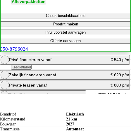
Afleverpakketten
Check beschikbaarheid
Proefrit maken
Inruilvoorstel aanvragen
Offerte aanvragen
050-8796024
Privé financieren vanaf
€ 540 p/m
Krediettabel
Zakelijk financieren vanaf
€ 629 p/m
Bereken maandbedrag
Private leasen vanaf
€ 800 p/m
Offerte aanvragen
Bereken maandbedrag
excl. BTW
€ 513 p/m
Zakelijk leasen vanaf
Specificaties
Bereken maandbedrag
Offerte aanvragen
Brandstof
Elektrisch
Kilometerstand
21 km
Bouwjaar
2027
Transmissie
Automaat