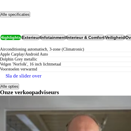
Alle specificaties
Opties
Highlights
Exterieur
Infotainment
Interieur & Comfort
Veiligheid
Ov
Airconditioning automatisch, 3-zone (Climatronic)
Apple Carplay/Android Auto
Dolphin Grey metallic
Velgen 'Norfolk', 16 inch lichtmetaal
voorstoelen verwarmd
Sla de slider over
Alle opties
Onze verkoopadviseurs