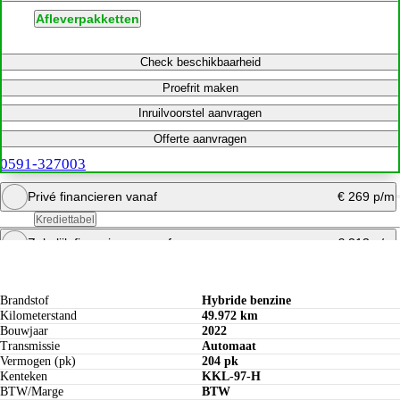
Afleverpakketten
Check beschikbaarheid
Proefrit maken
Inruilvoorstel aanvragen
Offerte aanvragen
0591-327003
Privé financieren vanaf
€ 269 p/m
Krediettabel
Zakelijk financieren vanaf
€ 313 p/m
Specificaties
Bereken maandbedrag
Offerte aanvragen
Bereken maandbedrag
Brandstof
Hybride benzine
Kilometerstand
49.972 km
Bouwjaar
2022
Transmissie
Automaat
Vermogen (pk)
204 pk
Kenteken
KKL-97-H
BTW/Marge
BTW