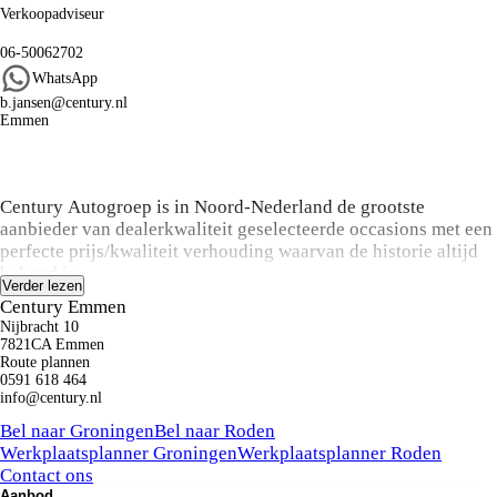
Verkoopadviseur
06-50062702
WhatsApp
b.jansen@century.nl
Emmen
Algemene informatie
Century Autogroep is in Noord-Nederland de grootste
aanbieder van dealerkwaliteit geselecteerde occasions met een
perfecte prijs/kwaliteit verhouding waarvan de historie altijd
bekend is.
Verder lezen
Century Emmen
Koop:
Nijbracht 10
Bij aanschaf van een occasion kunt u een keuze maken uit
7821CA Emmen
onze onderhoud en zekerheid pakketten variërend van basis
Route plannen
0591 618 464
tot luxe inclusief o.a. de labels Das Welt
info@century.nl
Auto, ZekerŠKODA en Audi Selectie Plus. Inruil en
Kunnen we je ergens mee helpen?
financiering is altijd mogelijk
Bel naar Groningen
Bel naar Roden
Alle prijzen zijn onder voorbehoud van druk – en zetfouten.
Werkplaatsplanner Groningen
Werkplaatsplanner Roden
Contact ons
Privé Plan:
Aanbod