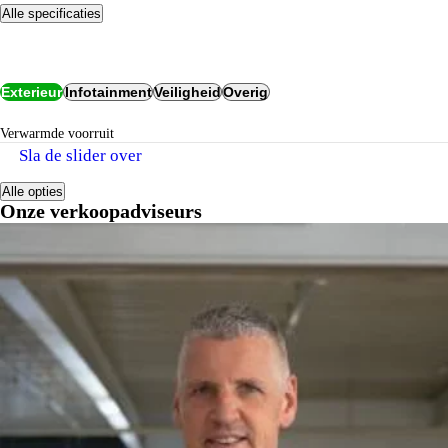
Alle specificaties
Opties
Exterieur
Infotainment
Veiligheid
Overig
verwarmde voorruit
Sla de slider over
Alle opties
Onze verkoopadviseurs