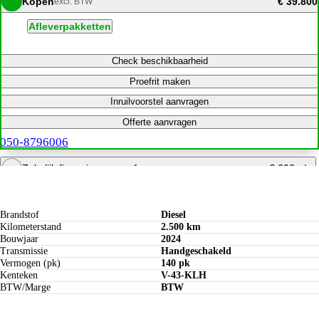
Kopen
€ 39.800
excl. BTW
Afleverpakketten
Check beschikbaarheid
Proefrit maken
Inruilvoorstel aanvragen
Offerte aanvragen
050-8796006
Zakelijk financieren vanaf
€ 606 p/m
Specificaties
Bereken maandbedrag
Brandstof
Diesel
Kilometerstand
2.500 km
Bouwjaar
2024
Transmissie
Handgeschakeld
Vermogen (pk)
140 pk
Kenteken
V-43-KLH
BTW/Marge
BTW