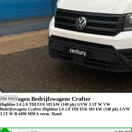
Volkswagen Bedrijfswagens Crafter
Alle foto's
Highline L4 2.0 TDI EU6 103 kW (140 pk) GVW 3.5T W VW
Bedrijfswagens Crafter Highline L4 2.0 TDI EU6 103 kW (140 pk) GVW
3.5T W B 4490 MM 6 versn. Hand