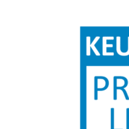
Century Autogroep is dé Private Lease dealer van Noord-
Nederland! Sluit u een Private Lease contract af, dan kopen wij
uw huidige auto in en keren het bedrag aan u uit. Vraag nu
vrijblijvend uw Private Lease offerte aan voor een scherp
voorstel.
Century Lease:
Zorgeloos zakelijk rijden met Century Lease! Op de afdeling
Century Lease van Century wordt u ontzorgd. Wij kijken
samen met u naar uw wensen en behoeften en wij denken graag
met u mee. U kunt met al uw mobiliteitsvraagstukken bij ons
terecht bij één vast contactpersoon. Een contactpersoon die
intern bijgestaan wordt door een team van product- en
merkenspecialisten. Wel zo prettig. Hierdoor bent u verzekerd
van een maatwerkoplossing die voor u en uw bedrijf het beste
uitpakt.
Privé Plan:
Toch liever kopen maar niet uw spaargeld gebruiken? Kies dan
voor een Privé Plan. Dit is een particuliere financiering, die is
afgestemd op de gebruiksduur en de restwaarde van uw auto.
Door te werken met een slottermijn, kunnen wij u merkbaar