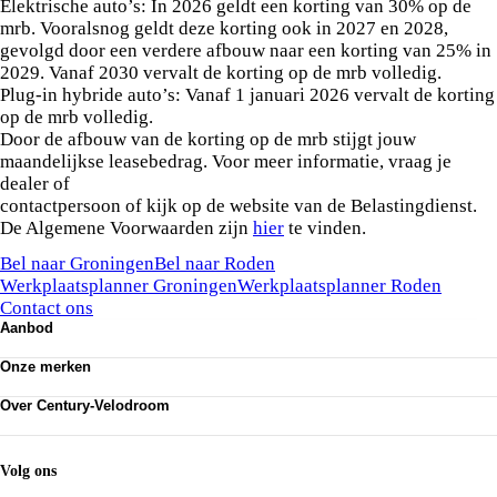
Elektrische auto’s: In 2026 geldt een korting van 30% op de
mrb. Vooralsnog geldt deze korting ook in 2027 en 2028,
gevolgd door een verdere afbouw naar een korting van 25% in
2029. Vanaf 2030 vervalt de korting op de mrb volledig.
Plug-in hybride auto’s: Vanaf 1 januari 2026 vervalt de korting
op de mrb volledig.
Door de afbouw van de korting op de mrb stijgt jouw
maandelijkse leasebedrag. Voor meer informatie, vraag je
dealer of
contactpersoon of kijk op de website van de Belastingdienst.
De Algemene Voorwaarden zijn
hier
te vinden.
Kunnen we je ergens mee helpen?
Bel naar Groningen
Bel naar Roden
Werkplaatsplanner Groningen
Werkplaatsplanner Roden
Contact ons
Aanbod
Onze merken
Onze merken
Speed pedelecs
E-bikes
Stromer
Stadsfietsen
Over Century-Velodroom
Desiknio
Sportfietsen
Veloretti
Over ons
Bakfietsen
Cannondale
Onze winkels
Gazelle
Service & Onderhoud
Volg ons
Koga
Bikefit & Inspanningstest
Riese & Müller