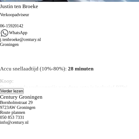
Justin ten Broeke
Verkoopadviseur
06-15920142
WhatsApp
j.tenbroeke@century.nl
Groningen
Algemene informatie
Accu snellaadtijd (10%-80%):
28 minuten
Koop:
De getoonde verkoopprijs van deze auto is inclusief BTW,
Verder lezen
BPM, rijklaarmaakkosten, recyclingbijdrage en leges.
Century Groningen
Advertenties zijn onder voorbehoud van druk – en zetfouten.
Bornholmstraat 29
De vermelde actieradius kan variëren door rijstijl, snelheid,
9723AW Groningen
gebruik van comfort-/nevenverbruikers, buitentemperatuur,
Route plannen
050 853 7331
aantal passagiers/bagage, gekozen rijprofiel en topografische
info@century.nl
omstandigheden.
Private Lease: