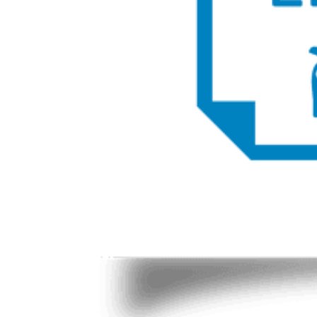
lagere maandlasten bieden. Situatieafhankelijk kan het
maandbedrag van een Privé Plan tot wel € 100 lager uitvallen
dan een Private Lease abonnement. Bij een Privé Plan wordt u
uiteindelijk eigenaar van de auto.
Autoverzekering via Century Autogroep:
Verzeker uw auto met een autoverzekering via Century
Autogroep en profiteer onder andere van de unieke extra
premiebescherming en tot 5 jaar aankoopwaarderegeling.
Schadeherstel vindt, zonder eigen risico (behalve bij
ruitvervanging), via de dealer plaats met 100% originele
onderdelen. Bij schadeherstel, diefstal of total loss kunt u
rekenen op vervangend vervoer. Zo bent u altijd verzekerd van
mobiliteit.
Wilt u meer weten? Wij nodigen u graag uit voor een
bezichtiging of een proefrit.
Welkom bij Century Autogroep. Al sinds 1932!
Disclaimer: LET OP: Getoonde afbeeldingen kunnen afwijken
van de daadwerkelijke voorraadauto. Hier kunnen geen
rechten aan worden ontleend. Vraag onze verkoopadviseurs