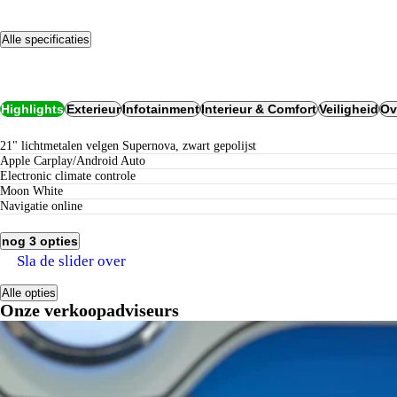
Alle specificaties
Opties
Highlights
Exterieur
Infotainment
Interieur & Comfort
Veiligheid
Ov
21" lichtmetalen velgen Supernova, zwart gepolijst
Apple Carplay/Android Auto
electronic climate controle
Moon White
navigatie online
nog 3 opties
Sla de slider over
Alle opties
Onze verkoopadviseurs