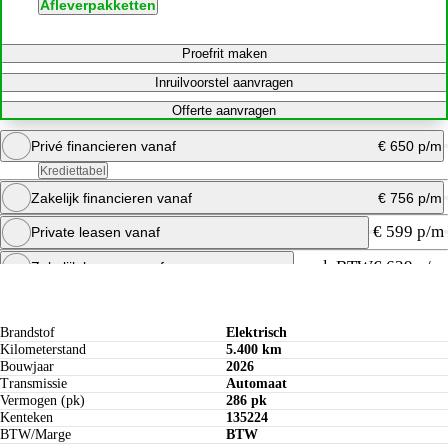
Afleverpakketten
Proefrit maken
Inruilvoorstel aanvragen
Offerte aanvragen
Privé financieren vanaf
€ 650 p/m
Krediettabel
Zakelijk financieren vanaf
€ 756 p/m
Bereken maandbedrag
€ 599 p/m
Private leasen vanaf
Offerte aanvragen
Bereken maandbedrag
excl. BTW
€ 629 p/m
Zakelijk leasen vanaf
Specificaties
Bereken maandbedrag
Offerte aanvragen
Brandstof
Elektrisch
Kilometerstand
5.400 km
Bouwjaar
2026
Transmissie
Automaat
Vermogen (pk)
286 pk
Kenteken
135224
BTW/Marge
BTW