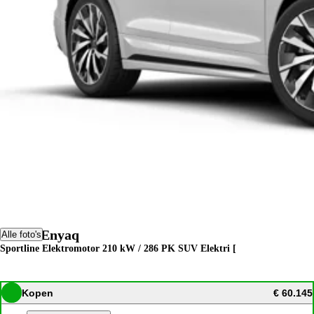
Skoda Enyaq
Alle foto's
Sportline Elektromotor 210 kW / 286 PK SUV Elektri [
Kopen
€ 60.145