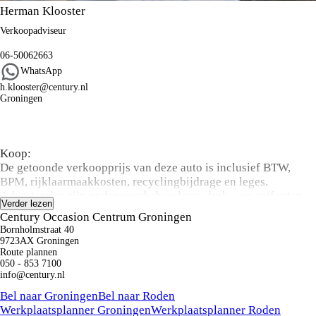
Herman Klooster
Verkoopadviseur
06-50062663
WhatsApp
h.klooster@century.nl
Groningen
Algemene informatie
Koop:
De getoonde verkoopprijs van deze auto is inclusief BTW,
BPM, rijklaarmaakkosten, recyclingbijdrage en leges.
Advertenties zijn onder voorbehoud van druk – en zetfouten.
Verder lezen
De vermelde actieradius kan variëren door rijstijl, snelheid,
Century Occasion Centrum Groningen
gebruik van comfort-/nevenverbruikers, buitentemperatuur,
Bornholmstraat 40
aantal passagiers/bagage, gekozen rijprofiel en topografische
9723AX Groningen
omstandigheden.
Route plannen
050 - 853 7100
info@century.nl
Private Lease:
Kunnen we je ergens mee helpen?
Century Autogroep is dé Private Lease dealer van Noord-
Bel naar Groningen
Bel naar Roden
Nederland! Sluit u een Private Lease contract af, dan kopen wij
Werkplaatsplanner Groningen
Werkplaatsplanner Roden