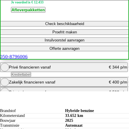
Je voordeel is € 12.433
Afleverpakketten
Check beschikbaarheid
Proefrit maken
Inruilvoorstel aanvragen
Offerte aanvragen
050-8796006
Privé financieren vanaf
€ 344 p/m
Krediettabel
Zakelijk financieren vanaf
€ 400 p/m
Bereken maandbedrag
Private leasen vanaf
€ 593 p/m
Specificaties
Offerte aanvragen
Bereken maandbedrag
Bereken maandbedrag
Brandstof
Hybride benzine
Kilometerstand
33.652 km
Bouwjaar
2025
Transmissie
Automaat