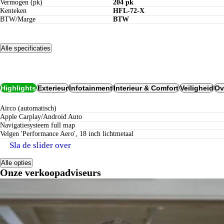
Vermogen (pk)
204 pk
Kenteken
HFL-72-X
BTW/Marge
BTW
Alle specificaties
Opties
Highlights
Exterieur
Infotainment
Interieur & Comfort
Veiligheid
Ov
airco (automatisch)
Apple Carplay/Android Auto
navigatiesysteem full map
Velgen 'Performance Aero', 18 inch lichtmetaal
Sla de slider over
Alle opties
Onze verkoopadviseurs