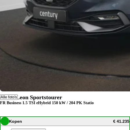
SEAT Leon Sportstourer
Alle foto's
FR Business 1.5 TSI eHybrid 150 kW / 204 PK Statio
Kopen
€ 41.235