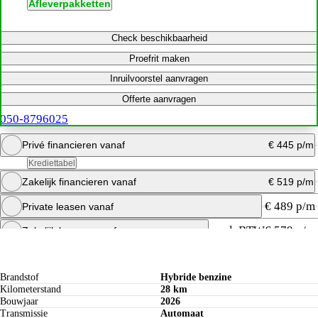
Afleverpakketten
Check beschikbaarheid
Proefrit maken
Inruilvoorstel aanvragen
Offerte aanvragen
050-8796025
Privé financieren vanaf
€ 445 p/m
Krediettabel
Zakelijk financieren vanaf
€ 519 p/m
Bereken maandbedrag
€ 489 p/m
Private leasen vanaf
Offerte aanvragen
Bereken maandbedrag
excl. BTW
€ 579 p/m
Zakelijk leasen vanaf
Specificaties
Bereken maandbedrag
Offerte aanvragen
Brandstof
Hybride benzine
Kilometerstand
28 km
Bouwjaar
2026
Transmissie
Automaat