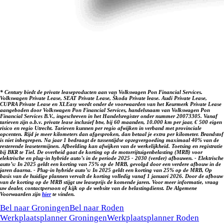
Disclaimer: LET OP: Getoonde afbeeldingen kunnen afwijken
van de daadwerkelijke voorraadauto. Hier kunnen geen
rechten aan worden ontleend. Vraag onze verkoopadviseurs
naar specificaties van deze auto.
* Century biedt de private leaseproducten aan van Volkswagen Pon Financial Services.
Volkswagen Private Lease, SEAT Private Lease, Škoda Private lease. Audi Private Lease,
CUPRA Private Lease en XLEasy wordt onder de voorwaarden van het Keurmerk Private Lease
aangeboden door Volkswagen Pon Financial Services, handelsnaam van Volkswagen Pon
Financial Services B.V., ingeschreven in het Handelsregister onder nummer 20073305. Vanaf
tarieven zijn o.b.v. private lease inclusief btw, bij 60 maanden, 10.000 km per jaar, € 500 eigen
risico en regio Utrecht. Tarieven kunnen per regio afwijken in verband met provinciale
opcenten. Rijd je meer kilometers dan afgesproken, dan betaal je extra per kilometer. Brandstof
is niet inbegrepen. Na jaar 1 bedraagt de tussentijdse opzegvergoeding maximaal 40% van de
resterende leasetermijnen. Afbeelding kan afwijken van de werkelijkheid. Toetsing en registratie
bij BKR te Tiel. De overheid gaat de korting op de motorrijtuigenbelasting (MRB) voor
elektrische en plug-in hybride auto’s in de periode 2025 - 2030 (verder) afbouwen. - Elektrische
auto’s: In 2025 geldt een korting van 75% op de MRB, gevolgd door een verdere afbouw in de
jaren daarna. - Plug-in hybride auto’s: In 2025 geldt een korting van 25% op de MRB, Op
basis van de huidige plannen vervalt de korting volledig vanaf 1 januari 2026. Door de afbouw
van de korting op de MRB stijgt uw leaseprijs de komende jaren. Voor meer informatie, vraag
uw dealer, contactpersoon of kijk op de website van de belastingdienst. De Algemene
Voorwaarden zijn
hier
te vinden.
Kunnen we je ergens mee helpen?
Bel naar Groningen
Bel naar Roden
Werkplaatsplanner Groningen
Werkplaatsplanner Roden