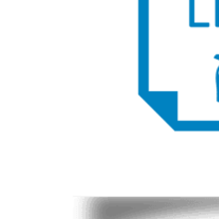
voor een Privé Plan. Dit is een particuliere financiering, die is
afgestemd op de gebruiksduur en de restwaarde van uw auto.
Door te werken met een slottermijn, kunnen wij u merkbaar
lagere maandlasten bieden. Situatieafhankelijk kan het
maandbedrag van een Privé Plan tot wel € 100 lager uitvallen
dan een Private Lease abonnement. Bij een Privé Plan wordt u
uiteindelijk eigenaar van de auto.
Autoverzekering via Century Autogroep:
Verzeker uw auto met een autoverzekering via Century
Autogroep en profiteer onder andere van de unieke extra
premiebescherming en tot 5 jaar aankoopwaarderegeling.
Schadeherstel vindt, zonder eigen risico (behalve bij
ruitvervanging), via de dealer plaats met 100% originele
onderdelen. Bij schadeherstel, diefstal of total loss kunt u
rekenen op vervangend vervoer. Zo bent u altijd verzekerd van
mobiliteit.
Wilt u meer weten? Wij nodigen u graag uit voor een
bezichtiging of een proefrit.
Welkom bij Century Autogroep. Al sinds 1932!