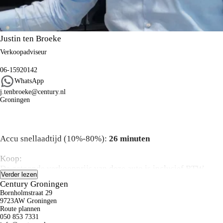
Justin ten Broeke
Verkoopadviseur
06-15920142
WhatsApp
j.tenbroeke@century.nl
Groningen
Algemene informatie
Accu snellaadtijd (10%-80%):
26 minuten
Koop:
De getoonde verkoopprijs van deze auto is inclusief BTW,
Verder lezen
BPM, rijklaarmaakkosten, recyclingbijdrage en leges.
Century Groningen
Advertenties zijn onder voorbehoud van druk – en zetfouten.
Bornholmstraat 29
De vermelde actieradius kan variëren door rijstijl, snelheid,
9723AW Groningen
gebruik van comfort-/nevenverbruikers, buitentemperatuur,
Route plannen
050 853 7331
aantal passagiers/bagage, gekozen rijprofiel en topografische