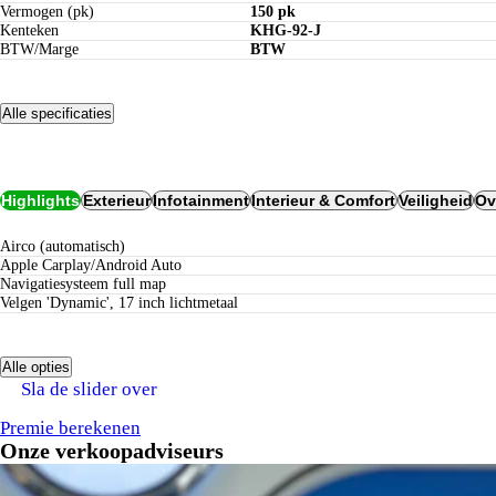
Vermogen (pk)
150 pk
Kenteken
KHG-92-J
BTW/Marge
BTW
Alle specificaties
Opties
Highlights
Exterieur
Infotainment
Interieur & Comfort
Veiligheid
Ov
airco (automatisch)
Apple Carplay/Android Auto
navigatiesysteem full map
Velgen 'Dynamic', 17 inch lichtmetaal
Alle opties
Verzekeren bij Century:
Sla de slider over
tot 5 jaar nieuwwaarderegeling
geen eigen risico bij schadeherstel bij Century
Premie berekenen
Onze verkoopadviseurs