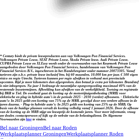
rechten aan worden ontleend. Vraag onze verkoopadviseurs
naar specificaties van deze auto.
* Century biedt de private leaseproducten aan van Volkswagen Pon Financial Services.
Volkswagen Private Lease, SEAT Private Lease, Škoda Private lease. Audi Private Lease,
CUPRA Private Lease en XLEasy wordt onder de voorwaarden van het Keurmerk Private Lease
aangeboden door Volkswagen Pon Financial Services, handelsnaam van Volkswagen Pon
Financial Services B.V., ingeschreven in het Handelsregister onder nummer 20073305. Vanaf
tarieven zijn o.b.v. private lease inclusief btw, bij 60 maanden, 10.000 km per jaar, € 500 eigen
risico en regio Utrecht. Tarieven kunnen per regio afwijken in verband met provinciale
opcenten. Rijd je meer kilometers dan afgesproken, dan betaal je extra per kilometer. Brandstof
is niet inbegrepen. Na jaar 1 bedraagt de tussentijdse opzegvergoeding maximaal 40% van de
resterende leasetermijnen. Afbeelding kan afwijken van de werkelijkheid. Toetsing en registratie
bij BKR te Tiel. De overheid gaat de korting op de motorrijtuigenbelasting (MRB) voor
elektrische en plug-in hybride auto’s in de periode 2025 - 2030 (verder) afbouwen. - Elektrische
auto’s: In 2025 geldt een korting van 75% op de MRB, gevolgd door een verdere afbouw in de
jaren daarna. - Plug-in hybride auto’s: In 2025 geldt een korting van 25% op de MRB, Op
basis van de huidige plannen vervalt de korting volledig vanaf 1 januari 2026. Door de afbouw
van de korting op de MRB stijgt uw leaseprijs de komende jaren. Voor meer informatie, vraag
uw dealer, contactpersoon of kijk op de website van de belastingdienst. De Algemene
Voorwaarden zijn
hier
te vinden.
Kunnen we je ergens mee helpen?
Bel naar Groningen
Bel naar Roden
Werkplaatsplanner Groningen
Werkplaatsplanner Roden