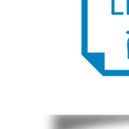
lagere maandlasten bieden. Situatieafhankelijk kan het
maandbedrag van een Privé Plan tot wel € 100 lager uitvallen
dan een Private Lease abonnement. Bij een Privé Plan wordt u
uiteindelijk eigenaar van de auto.
Autoverzekering via Century Autogroep:
Verzeker uw auto met een autoverzekering via Century
Autogroep en profiteer onder andere van de unieke extra
premiebescherming en tot 5 jaar aankoopwaarderegeling.
Schadeherstel vindt, zonder eigen risico (behalve bij
ruitvervanging), via de dealer plaats met 100% originele
onderdelen. Bij schadeherstel, diefstal of total loss kunt u
rekenen op vervangend vervoer. Zo bent u altijd verzekerd van
mobiliteit.
Wilt u meer weten? Wij nodigen u graag uit voor een
bezichtiging of een proefrit.
Welkom bij Century Autogroep. Al sinds 1932!
Disclaimer: LET OP: Getoonde afbeeldingen kunnen afwijken
van de daadwerkelijke voorraadauto. Hier kunnen geen