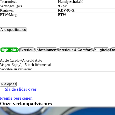
Transmissie
Handgeschakeld
Vermogen (pk)
95 pk
Kenteken
KDV-95-X
BTW/Marge
BTW
Alle specificaties
Opties
Highlights
Exterieur
Infotainment
Interieur & Comfort
Veiligheid
Ov
Apple Carplay/Android Auto
Velgen 'Enjoy', 15 inch lichtmetaal
voorstoelen verwarmd
Alle opties
Verzekeren bij Century:
Sla de slider over
tot 5 jaar nieuwwaarderegeling
geen eigen risico bij schadeherstel bij Century
Premie berekenen
Onze verkoopadviseurs