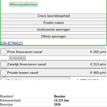
Afleverpakketten
Check beschikbaarheid
Proefrit maken
Inruilvoorstel aanvragen
Offerte aanvragen
050-8796025
Privé financieren vanaf
€ 269 p/m
Krediettabel
Zakelijk financieren vanaf
€ 313 p/m
Bereken maandbedrag
Private leasen vanaf
€ 469 p/m
Offerte aanvragen
Bereken maandbedrag
excl. BTW
€ 359 p/m
Zakelijk leasen vanaf
Specificaties
Bereken maandbedrag
Offerte aanvragen
Brandstof
Benzine
Kilometerstand
14.233 km
Bouwjaar
2026