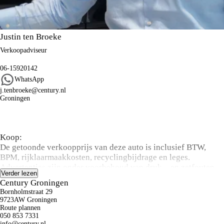
Justin ten Broeke
Verkoopadviseur
06-15920142
WhatsApp
j.tenbroeke@century.nl
Groningen
Algemene informatie
Koop:
De getoonde verkoopprijs van deze auto is inclusief BTW,
BPM, rijklaarmaakkosten, recyclingbijdrage en leges.
Advertenties zijn onder voorbehoud van druk – en zetfouten.
Verder lezen
De vermelde actieradius kan variëren door rijstijl, snelheid,
Century Groningen
gebruik van comfort-/nevenverbruikers, buitentemperatuur,
Bornholmstraat 29
aantal passagiers/bagage, gekozen rijprofiel en topografische
9723AW Groningen
omstandigheden.
Route plannen
050 853 7331
info@century.nl