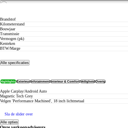
Private leasen vanaf
Specificaties
Brandstof
Kilometerstand
Bouwjaar
Transmissie
Vermogen (pk)
Kenteken
BTW/Marge
Alle specificaties
Opties
Highlights
Exterieur
Infotainment
Interieur & Comfort
Veiligheid
Overig
Apple Carplay/Android Auto
Magnetic Tech Grey
Velgen 'Performance Machined', 18 inch lichtmetaal
Sla de slider over
Alle opties
Onze verkoopadviseurs