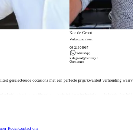
Kor de Groot
Verkoopadviseur
06-21804967
WhatsApp
k.degroot@century.nl
Groningen
eit geselecteerde occasions met een perfecte prijs/kwaliteit verhouding waarva
kerheid pakketten variërend van basis tot luxe inclusief o.a. de labels Das We
Plan. Dit is een particuliere financiering die is afgestemd op de gebruiksduur
nner Roden
Contact ons