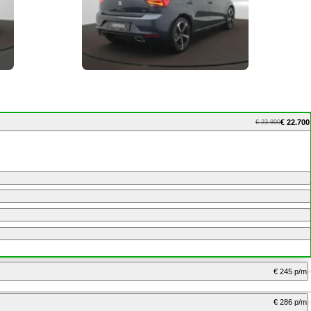
€ 22.700
€ 23.900
€ 245 p/m
€ 286 p/m