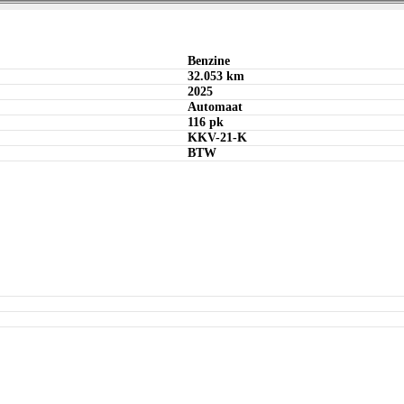
Bereken maandbedrag
Offerte aanvragen
Bereken maandbedrag
Bereken maandbedrag
Benzine
32.053 km
2025
Automaat
116 pk
KKV-21-K
BTW