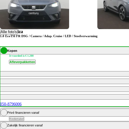
SEAT Ibiza
Alle foto's
1.0 EcoTSI FR DSG / Camera / Adap. Cruise / LED / Stoelverwarming
Kopen
Je voordeel is € 1.200
Afleverpakketten
050-8796006
Privé financieren vanaf
Krediettabel
Zakelijk financieren vanaf