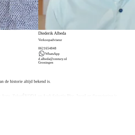
Diederik Albeda
Verkoopadviseur
0621654848
WhatsApp
d.albeda@century.nl
Groningen
n de historie altijd bekend is.
lt Auto, ZekerŠKODA en Audi Selectie Plus. Inruil en financiering is
 en de restwaarde van uw auto. Door te werken met een slottermijn,