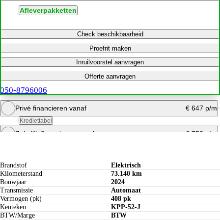
Afleverpakketten
Check beschikbaarheid
Proefrit maken
Inruilvoorstel aanvragen
Offerte aanvragen
050-8796006
Privé financieren vanaf
€ 647 p/m
Krediettabel
Zakelijk financieren vanaf
€ 753 p/m
Specificaties
Bereken maandbedrag
Offerte aanvragen
Bereken maandbedrag
Brandstof
Elektrisch
Kilometerstand
73.140 km
Bouwjaar
2024
Transmissie
Automaat
Vermogen (pk)
408 pk
Kenteken
KPP-52-J
BTW/Marge
BTW