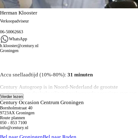
Herman Klooster
Verkoopadviseur
06-50062663
WhatsApp
h.klooster@century.nl
Groningen
Algemene informatie
Accu snellaadtijd (10%-80%):
31 minuten
Century Autogroep is in Noord-Nederland de grootste
aanbieder van dealerkwaliteit geselecteerde occasions met een
Verder lezen
perfecte prijs/kwaliteit verhouding waarvan de historie altijd
Century Occasion Centrum Groningen
bekend is.
Bornholmstraat 40
9723AX Groningen
Koop:
Route plannen
050 - 853 7100
Bij aanschaf van een occasion kunt u een keuze maken uit
info@century.nl
onze onderhoud en zekerheid pakketten variërend van basis
Kunnen we je ergens mee helpen?
tot luxe inclusief o.a. de labels Das Welt
Bel naar Groningen
Bel naar Roden