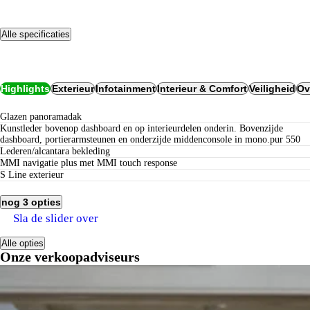
Alle specificaties
Opties
Highlights
Exterieur
Infotainment
Interieur & Comfort
Veiligheid
Ov
Glazen panoramadak
Kunstleder bovenop dashboard en op interieurdelen onderin. Bovenzijde
dashboard, portierarmsteunen en onderzijde middenconsole in mono.pur 550
lederen/alcantara bekleding
MMI navigatie plus met MMI touch response
S Line exterieur
nog 3 opties
Sla de slider over
Alle opties
Onze verkoopadviseurs