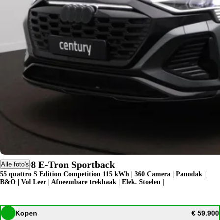
Audi Q8 E-Tron Sportback
Alle foto's
55 quattro S Edition Competition 115 kWh | 360 Camera | Panodak |
B&O | Vol Leer | Afneembare trekhaak | Elek. Stoelen |
Kopen
€ 59.900