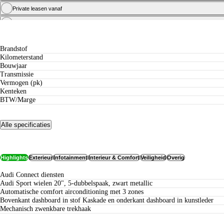
Private leasen vanaf
Zakelijk leasen vanaf
Specificaties
Brandstof
Kilometerstand
Bouwjaar
Transmissie
Vermogen (pk)
Kenteken
BTW/Marge
Alle specificaties
Opties
Highlights
Exterieur
Infotainment
Interieur & Comfort
Veiligheid
Overig
Audi Connect diensten
Audi Sport wielen 20", 5-dubbelspaak, zwart metallic
Automatische comfort airconditioning met 3 zones
Bovenkant dashboard in stof Kaskade en onderkant dashboard in kunstleder
Mechanisch zwenkbare trekhaak