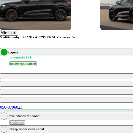
Audi Q5
Alle foto's
S edition e-hybrid 220 kW / 299 PK SUV 7 versn. S-
Kopen
Je voordeel is € 814
Afleverpakketten
050-8796023
Privé financieren vanaf
Krediettabel
Zakelijk financieren vanaf