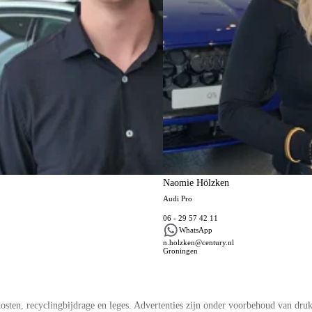
Naomie Hölzken
Audi Pro
06 - 29 57 42 11
WhatsApp
n.holzken@century.nl
Groningen
ten, recyclingbijdrage en leges. Advertenties zijn onder voorbehoud van druk –