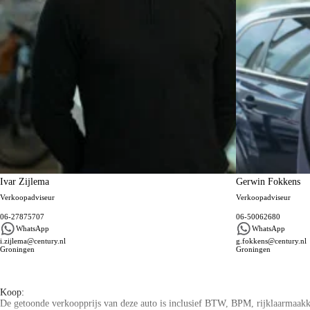
Ivar Zijlema
Gerwin Fokkens
Verkoopadviseur
Verkoopadviseur
06-27875707
06-50062680
WhatsApp
WhatsApp
i.zijlema@century.nl
g.fokkens@century.nl
Groningen
Groningen
Algemene informatie
Koop:
De getoonde verkoopprijs van deze auto is inclusief BTW, BPM, rijklaarmaakkos