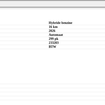
Bereken maandbedrag
Offerte aanvragen
Bereken maandbedrag
Bereken maandbedrag
Offerte aanvragen
Hybride benzine
16 km
2026
Automaat
299 pk
233203
BTW