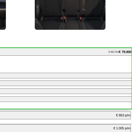
€ 79.900
€ 80.714
€ 863 p/m
€ 1.005 p/m