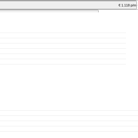
€ 1.118 p/m
excl. BTW
€ 917 p/m