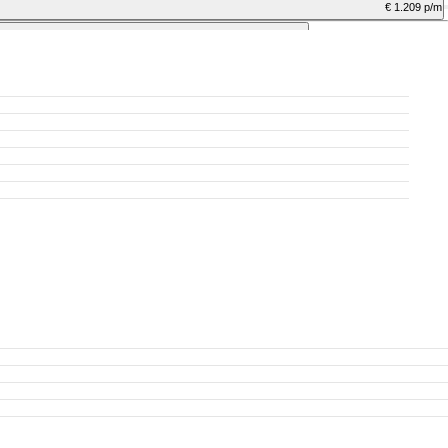
€ 1.209 p/m
excl. BTW
€ 1.020 p/m