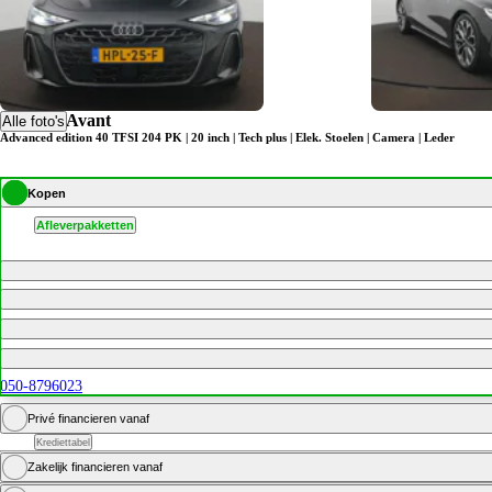
Audi A6 Avant
Alle foto's
Advanced edition 40 TFSI 204 PK | 20 inch | Tech plus | Elek. Stoelen | Camera | Leder
Kopen
Afleverpakketten
050-8796023
Privé financieren vanaf
Krediettabel
Zakelijk financieren vanaf