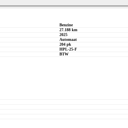
Offerte aanvragen
Bereken maandbedrag
Bereken maandbedrag
Offerte aanvragen
Benzine
27.188 km
2025
Automaat
204 pk
HPL-25-F
BTW