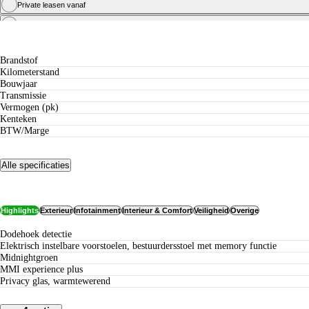
Private leasen vanaf
Zakelijk leasen vanaf
Specificaties
Brandstof
Kilometerstand
Bouwjaar
Transmissie
Vermogen (pk)
Kenteken
BTW/Marge
Alle specificaties
Opties
Highlights
Exterieur
Infotainment
Interieur & Comfort
Veiligheid
Overige
dodehoek detectie
Elektrisch instelbare voorstoelen, bestuurdersstoel met memory functie
Midnightgroen
MMI experience plus
Privacy glas, warmtewerend