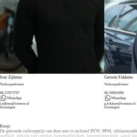
Ivar Zijlema
Gerwin Fokkens
Verkoopadviseur
Verkoopadviseur
06-27875707
06-50062680
WhatsApp
WhatsApp
i.zijlema@century.nl
g.fokkens@century.nl
Groningen
Groningen
Algemene informatie
Koop:
De getoonde verkoopprijs van deze auto is inclusief BTW, BPM, rijklaarmaakkos
snelheid, gebruik van comfort-/nevenverbruikers, buitentemperatuur, aantal pa