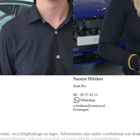
Naomie Hölzken
Audi Pro
06 - 29 57 42 11
WhatsApp
n.holzken@century.nl
Groningen
ten, recyclingbijdrage en leges. Advertenties zijn onder voorbehoud van druk –
ssagiers/bagage, gekozen rijprofiel en topografische omstandigheden.