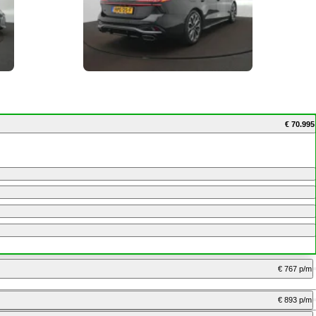
€ 70.995
€ 767 p/m
€ 893 p/m