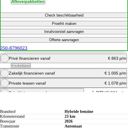
Afleverpakketten
Check beschikbaarheid
Proefrit maken
Inruilvoorstel aanvragen
Offerte aanvragen
050-8796023
Privé financieren vanaf
€ 863 p/m
Krediettabel
Zakelijk financieren vanaf
€ 1.005 p/m
Bereken maandbedrag
Private leasen vanaf
€ 1.078 p/m
Offerte aanvragen
Bereken maandbedrag
excl. BTW
€ 901 p/m
Zakelijk leasen vanaf
Specificaties
Bereken maandbedrag
Offerte aanvragen
Brandstof
Hybride benzine
Kilometerstand
23 km
Bouwjaar
2026
Transmissie
Automaat