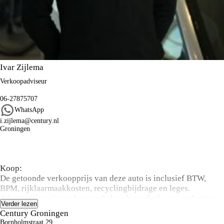
Ivar Zijlema
Verkoopadviseur
06-27875707
WhatsApp
i.zijlema@century.nl
Groningen
Algemene informatie
Koop:
De getoonde verkoopprijs van deze auto is inclusief BTW,
BPM, rijklaarmaakkosten, recyclingbijdrage en leges.
Advertenties zijn onder voorbehoud van druk – en zetfouten.
Verder lezen
De vermelde actieradius kan variëren door rijstijl, snelheid,
Century Groningen
gebruik van comfort-/nevenverbruikers, buitentemperatuur,
Bornholmstraat 29