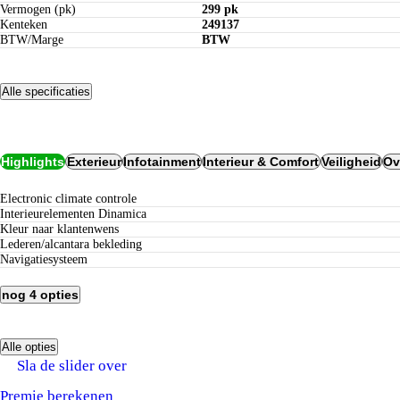
Vermogen (pk)
299 pk
Kenteken
249137
BTW/Marge
BTW
Alle specificaties
Opties
Highlights
Exterieur
Infotainment
Interieur & Comfort
Veiligheid
Ov
electronic climate controle
Interieurelementen Dinamica
Kleur naar klantenwens
lederen/alcantara bekleding
navigatiesysteem
nog 4 opties
Alle opties
Verzekeren bij Century:
Sla de slider over
tot 5 jaar nieuwwaarderegeling
geen eigen risico bij schadeherstel bij Century
Premie berekenen