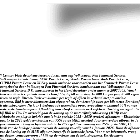
Disclaimer: LET OP: Getoonde afbeeldingen kunnen afwijken
van de daadwerkelijke voorraadauto. Hier kunnen geen
rechten aan worden ontleend. Vraag onze verkoopadviseurs
naar specificaties van deze auto.
* Century biedt de private leaseproducten aan van Volkswagen Pon Financial Services.
Volkswagen Private Lease, SEAT Private Lease, Škoda Private lease. Audi Private Lease,
CUPRA Private Lease en XLEasy wordt onder de voorwaarden van het Keurmerk Private Lease
aangeboden door Volkswagen Pon Financial Services, handelsnaam van Volkswagen Pon
Financial Services B.V., ingeschreven in het Handelsregister onder nummer 20073305. Vanaf
tarieven zijn o.b.v. private lease inclusief btw, bij 60 maanden, 10.000 km per jaar, € 500 eigen
risico en regio Utrecht. Tarieven kunnen per regio afwijken in verband met provinciale
opcenten. Rijd je meer kilometers dan afgesproken, dan betaal je extra per kilometer. Brandstof
is niet inbegrepen. Na jaar 1 bedraagt de tussentijdse opzegvergoeding maximaal 40% van de
resterende leasetermijnen. Afbeelding kan afwijken van de werkelijkheid. Toetsing en registratie
bij BKR te Tiel. De overheid gaat de korting op de motorrijtuigenbelasting (MRB) voor
elektrische en plug-in hybride auto’s in de periode 2025 - 2030 (verder) afbouwen. - Elektrische
auto’s: In 2025 geldt een korting van 75% op de MRB, gevolgd door een verdere afbouw in de
jaren daarna. - Plug-in hybride auto’s: In 2025 geldt een korting van 25% op de MRB, Op
basis van de huidige plannen vervalt de korting volledig vanaf 1 januari 2026. Door de afbouw
van de korting op de MRB stijgt uw leaseprijs de komende jaren. Voor meer informatie, vraag
uw dealer, contactpersoon of kijk op de website van de belastingdienst. De Algemene
Voorwaarden zijn
hier
te vinden.