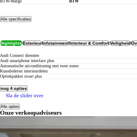
BTW/Marge
BTW
Alle specificaties
Opties
Highlights
Exterieur
Infotainment
Interieur & Comfort
Veiligheid
Ov
Audi Connect diensten
Audi smartphone interface plus
Automatische airconditioning met twee zones
kunstlederen interieurdelen
Optiekpakket zwart plus
nog 4 opties
Sla de slider over
Alle opties
Onze verkoopadviseurs