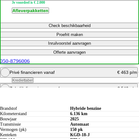
Je voordeel is € 2.000
Afleverpakketten
Check beschikbaarheid
Proefrit maken
Inruilvoorstel aanvragen
Offerte aanvragen
050-8796006
Privé financieren vanaf
€ 463 p/m
Krediettabel
Zakelijk financieren vanaf
€ 540 p/m
Specificaties
Bereken maandbedrag
Offerte aanvragen
Bereken maandbedrag
Brandstof
Hybride benzine
Kilometerstand
6.136 km
Bouwjaar
2025
Transmissie
Automaat
Vermogen (pk)
150 pk
Kenteken
KGD-18-J