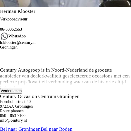
Herman Klooster
Verkoopadviseur
06-50062663
WhatsApp
h.klooster@century.nl
Groningen
Algemene informatie
Century Autogroep is in Noord-Nederland de grootste
aanbieder van dealerkwaliteit geselecteerde occasions met een
perfecte prijs/kwaliteit verhouding waarvan de historie altijd
bekend is.
Verder lezen
Century Occasion Centrum Groningen
Koop:
Bornholmstraat 40
Bij aanschaf van een occasion kunt u een keuze maken uit
9723AX Groningen
onze onderhoud en zekerheid pakketten variërend van basis
Route plannen
050 - 853 7100
tot luxe inclusief o.a. de labels Das Welt
info@century.nl
Auto, ZekerŠKODA en Audi Selectie Plus. Inruil en
Kunnen we je ergens mee helpen?
financiering is altijd mogelijk
Bel naar Groningen
Bel naar Roden