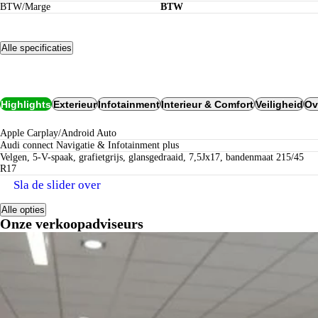
BTW/Marge
BTW
Alle specificaties
Opties
Highlights
Exterieur
Infotainment
Interieur & Comfort
Veiligheid
Ov
Apple Carplay/Android Auto
Audi connect Navigatie & Infotainment plus
Velgen, 5-V-spaak, grafietgrijs, glansgedraaid, 7,5Jx17, bandenmaat 215/45
R17
Sla de slider over
Alle opties
Onze verkoopadviseurs