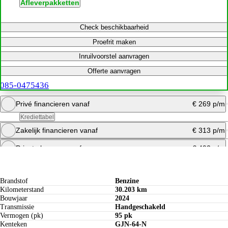
Afleverpakketten
Check beschikbaarheid
Proefrit maken
Inruilvoorstel aanvragen
Offerte aanvragen
085-0475436
Privé financieren vanaf
€ 269 p/m
Krediettabel
Zakelijk financieren vanaf
€ 313 p/m
Bereken maandbedrag
Private leasen vanaf
€ 492 p/m
Specificaties
Offerte aanvragen
Bereken maandbedrag
Bereken maandbedrag
Brandstof
Benzine
Kilometerstand
30.203 km
Bouwjaar
2024
Transmissie
Handgeschakeld
Vermogen (pk)
95 pk
Kenteken
GJN-64-N