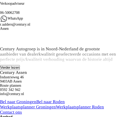
Verkoopadviseur
06-50062708
WhatsApp
r.aalders@century.nl
Assen
Algemene informatie
Century Autogroep is in Noord-Nederland de grootste
aanbieder van dealerkwaliteit geselecteerde occasions met een
perfecte prijs/kwaliteit verhouding waarvan de historie altijd
bekend is.
Verder lezen
Century Assen
Koop:
Industrieweg 46
Bij aanschaf van een occasion kunt u een keuze maken uit
9403AB Assen
onze onderhoud en zekerheid pakketten variërend van basis
Route plannen
0592 342 942
tot luxe inclusief o.a. de labels Das Welt
info@century.nl
Auto, ZekerŠKODA en Audi Selectie Plus. Inruil en
Kunnen we je ergens mee helpen?
financiering is altijd mogelijk
Bel naar Groningen
Bel naar Roden
Alle prijzen zijn onder voorbehoud van druk – en zetfouten.
Werkplaatsplanner Groningen
Werkplaatsplanner Roden
Contact ons
Privé Plan:
Aanbod