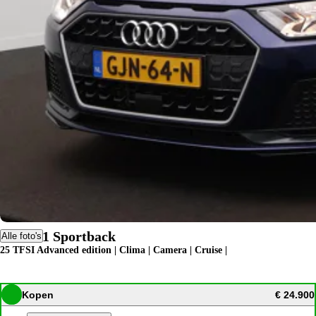
Audi A1 Sportback
Alle foto's
25 TFSI Advanced edition | Clima | Camera | Cruise |
Kopen
€ 24.900