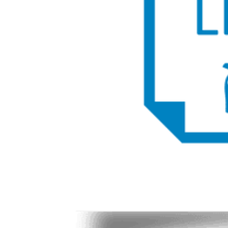
gebruik van comfort-/nevenverbruikers, buitentemperatuur,
aantal passagiers/bagage, gekozen rijprofiel en topografische
omstandigheden.
Wilt u meer weten? Wij nodigen u graag uit voor een
bezichtiging of een proefrit.
Welkom bij Century Autogroep! Al sinds 1932.