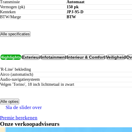
Transmissie
Automaat
Vermogen (pk)
150 pk
Kenteken
JPJ-95-D
BTW/Marge
BTW
Alle specificaties
Opties
Highlights
Exterieur
Infotainment
Interieur & Comfort
Veiligheid
Ov
'R-Line' bekleding
airco (automatisch)
audio-navigatiesysteem
Velgen 'Torino', 18 inch lichtmetaal in zwart
Alle opties
Verzekeren bij Century:
Sla de slider over
tot 5 jaar nieuwwaarderegeling
geen eigen risico bij schadeherstel bij Century
Premie berekenen
Onze verkoopadviseurs