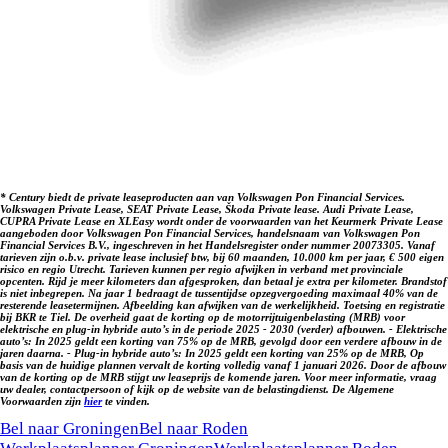
* Century biedt de private leaseproducten aan van Volkswagen Pon Financial Services.
Volkswagen Private Lease, SEAT Private Lease, Škoda Private lease. Audi Private Lease,
CUPRA Private Lease en XLEasy wordt onder de voorwaarden van het Keurmerk Private Lease
aangeboden door Volkswagen Pon Financial Services, handelsnaam van Volkswagen Pon
Financial Services B.V., ingeschreven in het Handelsregister onder nummer 20073305. Vanaf
tarieven zijn o.b.v. private lease inclusief btw, bij 60 maanden, 10.000 km per jaar, € 500 eigen
risico en regio Utrecht. Tarieven kunnen per regio afwijken in verband met provinciale
opcenten. Rijd je meer kilometers dan afgesproken, dan betaal je extra per kilometer. Brandstof
is niet inbegrepen. Na jaar 1 bedraagt de tussentijdse opzegvergoeding maximaal 40% van de
resterende leasetermijnen. Afbeelding kan afwijken van de werkelijkheid. Toetsing en registratie
bij BKR te Tiel. De overheid gaat de korting op de motorrijtuigenbelasting (MRB) voor
elektrische en plug-in hybride auto’s in de periode 2025 - 2030 (verder) afbouwen. - Elektrische
auto’s: In 2025 geldt een korting van 75% op de MRB, gevolgd door een verdere afbouw in de
jaren daarna. - Plug-in hybride auto’s: In 2025 geldt een korting van 25% op de MRB, Op
basis van de huidige plannen vervalt de korting volledig vanaf 1 januari 2026. Door de afbouw
van de korting op de MRB stijgt uw leaseprijs de komende jaren. Voor meer informatie, vraag
uw dealer, contactpersoon of kijk op de website van de belastingdienst. De Algemene
Voorwaarden zijn
hier
te vinden.
Kunnen we je ergens mee helpen?
Bel naar Groningen
Bel naar Roden