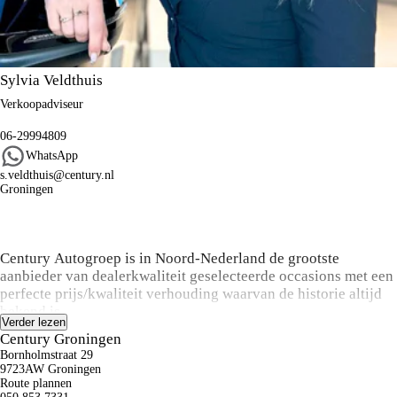
Sylvia Veldthuis
Verkoopadviseur
06-29994809
WhatsApp
s.veldthuis@century.nl
Groningen
Algemene informatie
Century Autogroep is in Noord-Nederland de grootste
aanbieder van dealerkwaliteit geselecteerde occasions met een
perfecte prijs/kwaliteit verhouding waarvan de historie altijd
bekend is.
Verder lezen
Century Groningen
Koop:
Bornholmstraat 29
Bij aanschaf van een occasion kunt u een keuze maken uit
9723AW Groningen
onze onderhoud en zekerheid pakketten variërend van basis
Route plannen