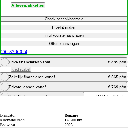
Afleverpakketten
Check beschikbaarheid
Proefrit maken
Inruilvoorstel aanvragen
Offerte aanvragen
050-8796024
Privé financieren vanaf
€ 485 p/m
Krediettabel
Zakelijk financieren vanaf
€ 565 p/m
Bereken maandbedrag
Private leasen vanaf
€ 769 p/m
Offerte aanvragen
Bereken maandbedrag
excl. BTW
€ 590 p/m
Zakelijk leasen vanaf
Specificaties
Bereken maandbedrag
Offerte aanvragen
Brandstof
Benzine
Kilometerstand
14.500 km
Bouwjaar
2025