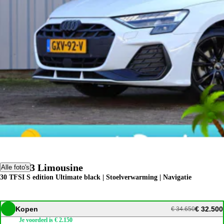
Audi A3 Limousine
Alle foto's
30 TFSI S edition Ultimate black | Stoelverwarming | Navigatie
Kopen
€ 32.500
€ 34.650
Je voordeel is € 2.150