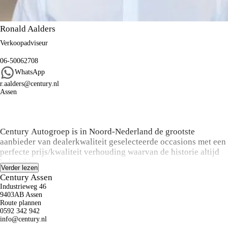
Ronald Aalders
Verkoopadviseur
06-50062708
WhatsApp
r.aalders@century.nl
Assen
Algemene informatie
Century Autogroep is in Noord-Nederland de grootste
aanbieder van dealerkwaliteit geselecteerde occasions met een
perfecte prijs/kwaliteit verhouding waarvan de historie altijd
bekend is.
Verder lezen
Century Assen
Koop:
Industrieweg 46
Bij aanschaf van een occasion kunt u een keuze maken uit
9403AB Assen
onze onderhoud en zekerheid pakketten variërend van basis
Route plannen
0592 342 942
tot luxe inclusief o.a. de labels Das Welt
info@century.nl
Auto, ZekerŠKODA en Audi Selectie Plus. Inruil en
Kunnen we je ergens mee helpen?