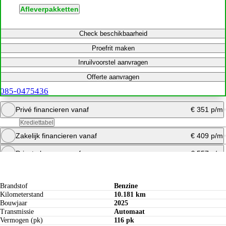
Afleverpakketten
Check beschikbaarheid
Proefrit maken
Inruilvoorstel aanvragen
Offerte aanvragen
085-0475436
Privé financieren vanaf
€ 351 p/m
Krediettabel
Zakelijk financieren vanaf
€ 409 p/m
Bereken maandbedrag
Private leasen vanaf
€ 557 p/m
Specificaties
Offerte aanvragen
Bereken maandbedrag
Bereken maandbedrag
Brandstof
Benzine
Kilometerstand
10.181 km
Bouwjaar
2025
Transmissie
Automaat
Vermogen (pk)
116 pk