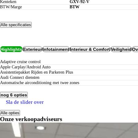
Kenteken
GXV-92-V
BTW/Marge
BTW
Alle specificaties
Opties
Highlights
Exterieur
Infotainment
Interieur & Comfort
Veiligheid
Ov
Adaptive cruise control
Apple Carplay/Android Auto
Assistentiepakket Rijden en Parkeren Plus
Audi Connect diensten
Automatische airconditioning met twee zones
nog 6 opties
Sla de slider over
Alle opties
Onze verkoopadviseurs